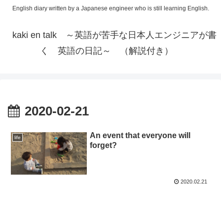
English diary written by a Japanese engineer who is still learning English.
kaki en talk ～英語が苦手な日本人エンジニアが書
く 英語の日記～ （解説付き）
2020-02-21
An event that everyone will
life
forget?
2020.02.21